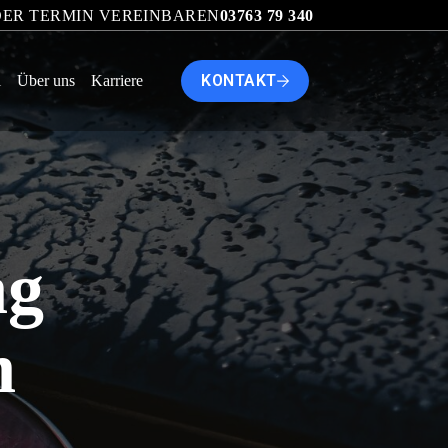
ER TERMIN VEREINBAREN
03763 79 340
KONTAKT
l
Über uns
Karriere
ng
n