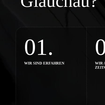
Glauchau?
01.
0
WIR SIND ERFAHREN
WIR 
ZEIT